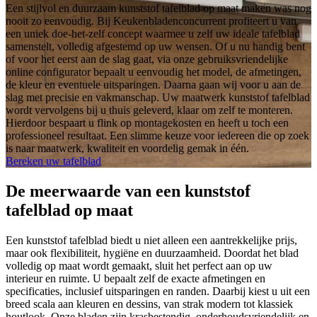
Een stijlvol en duurzaam kunststof tafelblad op maat maken was nog
nooit zo eenvoudig. Bij Keukenbladenconcurrent profiteert u van
een uniek doe-het-zelf concept waarmee u zelf uw ideale tafelblad
samenstelt, volledig afgestemd op uw wensen. Of u nu handig bent
of voor het eerst aan de slag gaat, via onze gebruiksvriendelijke
online configurator bepaalt u eenvoudig het model, de afmetingen,
de kleur en eventuele uitsparingen. Daarna gaan wij voor u aan de
slag met precisie en vakmanschap. Uw maatwerk kunststof tafelblad
wordt vervolgens bij u thuis geleverd, klaar om zelf te monteren.
Hierdoor bespaart u flink op montagekosten en heeft u toch een
professioneel resultaat. Een slimme keuze voor iedereen die op zoek
is naar maatwerk, kwaliteit en voordelig gemak in één.
Bereken uw tafelblad
De meerwaarde van een kunststof
tafelblad op maat
Een kunststof tafelblad biedt u niet alleen een aantrekkelijke prijs,
maar ook flexibiliteit, hygiëne en duurzaamheid. Doordat het blad
volledig op maat wordt gemaakt, sluit het perfect aan op uw
interieur en ruimte. U bepaalt zelf de exacte afmetingen en
specificaties, inclusief uitsparingen en randen. Daarbij kiest u uit een
breed scala aan kleuren en dessins, van strak modern tot klassiek
houtlook. Onze bladen zijn krasbestendig, onderhoudsvriendelijk en