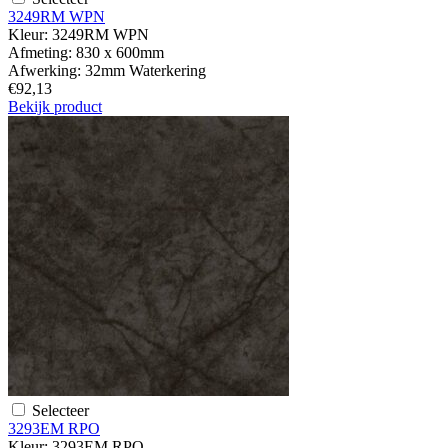
3249RM WPN
Kleur:
3249RM WPN
Afmeting:
830 x 600mm
Afwerking:
32mm Waterkering
€92,13
Bekijk product
Selecteer
3293EM RPO
Kleur:
3293EM RPO