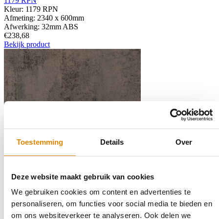
1179 RPN
Kleur:
1179 RPN
Afmeting:
2340 x 600mm
Afwerking:
32mm ABS
€238,68
Bekijk product
Toestemming
Details
Over
Deze website maakt gebruik van cookies
We gebruiken cookies om content en advertenties te
Selecteer
3236XX RPO
personaliseren, om functies voor social media te bieden en
Kleur:
3236XX RPO
om ons websiteverkeer te analyseren. Ook delen we