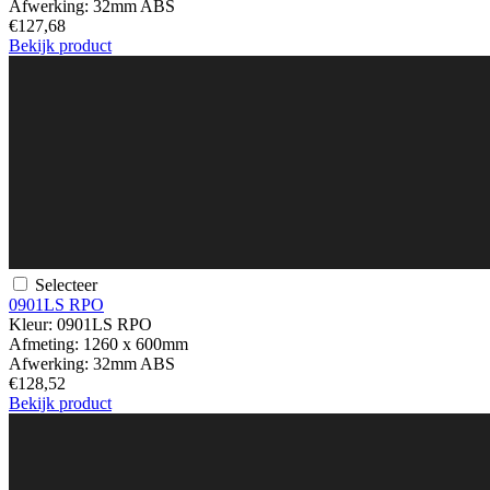
Afwerking:
32mm ABS
€127,68
Bekijk product
Selecteer
0901LS RPO
Kleur:
0901LS RPO
Afmeting:
1260 x 600mm
Afwerking:
32mm ABS
€128,52
Bekijk product