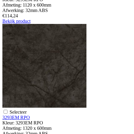
Afmeting:
1120 x 600mm
Afwerking:
32mm ABS
€114,24
Bekijk product
Selecteer
3293EM RPO
Kleur:
3293EM RPO
Afmeting:
1320 x 600mm
Afwerking:
32mm ABS