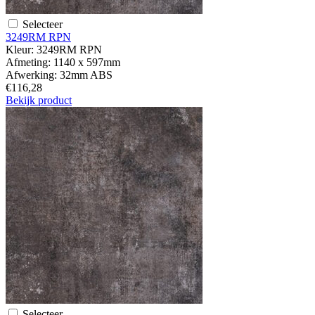
Selecteer
3249RM RPN
Kleur:
3249RM RPN
Afmeting:
1140 x 597mm
Afwerking:
32mm ABS
€116,28
Bekijk product
Selecteer