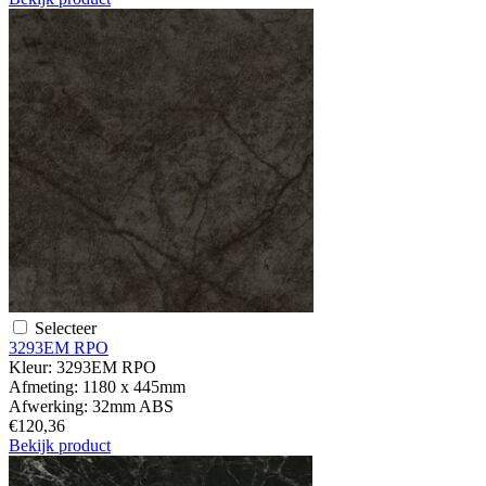
Selecteer
3293EM RPO
Kleur:
3293EM RPO
Afmeting:
1180 x 445mm
Afwerking:
32mm ABS
€120,36
Bekijk product