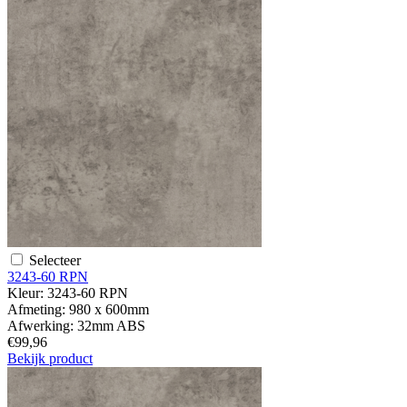
Selecteer
3243-60 RPN
Kleur:
3243-60 RPN
Afmeting:
980 x 600mm
Afwerking:
32mm ABS
€99,96
Bekijk product