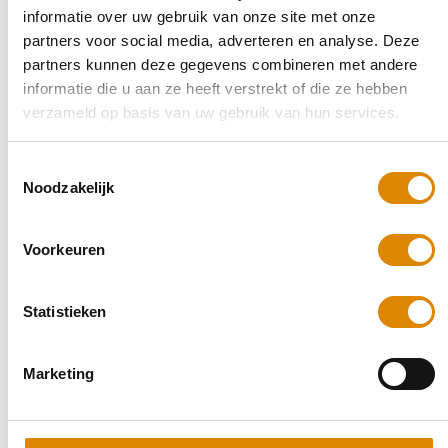
Afmeting:
900 x 600mm
informatie over uw gebruik van onze site met onze
Afwerking:
32mm ABS
€91,80
partners voor social media, adverteren en analyse. Deze
Bekijk product
partners kunnen deze gegevens combineren met andere
informatie die u aan ze heeft verstrekt of die ze hebben
verzameld op basis van uw gebruik van hun services.
Toestemmingsselectie
Noodzakelijk
Voorkeuren
Statistieken
Selecteer
Marketing
3236XX WPO
Kleur:
3236XX WPO
Afmeting:
960 x 600mm
Afwerking:
32mm Waterkering