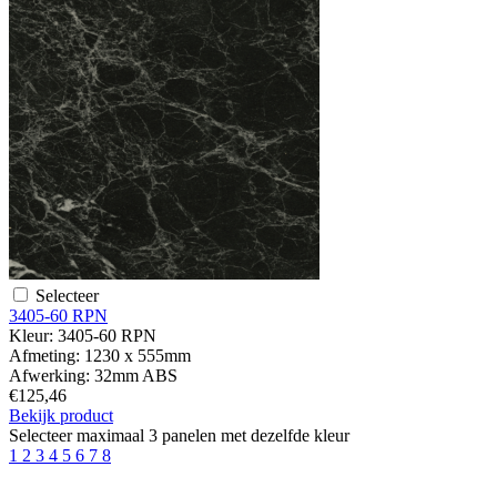
Selecteer
3405-60 RPN
Kleur:
3405-60 RPN
Afmeting:
1230 x 555mm
Afwerking:
32mm ABS
€125,46
Bekijk product
Selecteer maximaal 3 panelen met dezelfde kleur
1
2
3
4
5
6
7
8