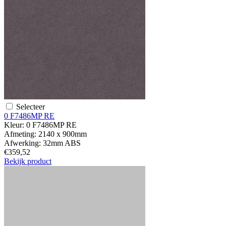
Selecteer
0 F7486MP RE
Kleur:
0 F7486MP RE
Afmeting:
2140 x 900mm
Afwerking:
32mm ABS
€359,52
Bekijk product