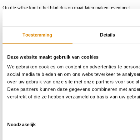
Op die wijze kunt u het blad dus op maat laten maken, eventueel
een hoek- of U-blad samenstellen, kiezen voor een andere
randwerking of het erin laten bouwen van een spoelbak of
kookplaat.
Toestemming
Details
Kleur:
0901LS RPO
Afmeting:
760 x 1200mm
Afwerking:
32mm ABS
€127,68
Deze website maakt gebruik van cookies
Product bestellen
We gebruiken cookies om content en advertenties te persona
social media te bieden en om ons websiteverkeer te analyse
over uw gebruik van onze site met onze partners voor social
Deze partners kunnen deze gegevens combineren met andere 
Home
Assortiment
Kleurstalen
Over ons
Outlet
Contact
Zoeken
verstrekt of die ze hebben verzameld op basis van uw gebru
Toestemmingsselectie
Noodzakelijk