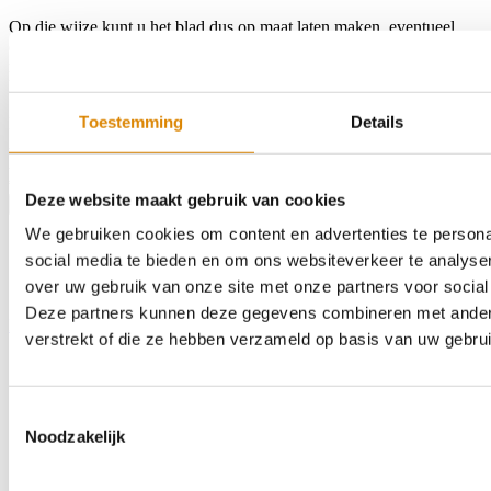
Op die wijze kunt u het blad dus op maat laten maken, eventueel
een hoek- of U-blad samenstellen, kiezen voor een andere
randwerking of het erin laten bouwen van een spoelbak of
kookplaat.
Toestemming
Details
Kleur:
0901LS RPN
Afmeting:
1890 x 600mm
Afwerking:
32mm ABS
€192,78
Deze website maakt gebruik van cookies
Product bestellen
We gebruiken cookies om content en advertenties te persona
social media te bieden en om ons websiteverkeer te analyse
over uw gebruik van onze site met onze partners voor social
Deze partners kunnen deze gegevens combineren met andere 
Home
Assortiment
Kleurstalen
Over ons
Outlet
Contact
Zoeken
verstrekt of die ze hebben verzameld op basis van uw gebru
Toestemmingsselectie
Noodzakelijk