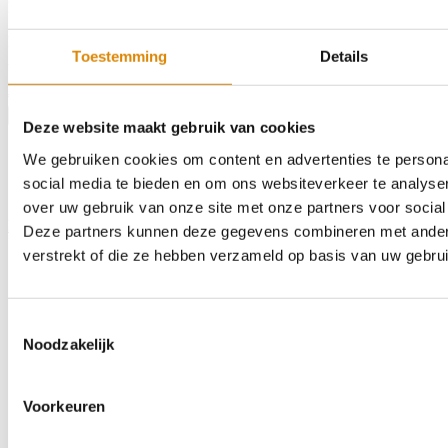
kookplaat.
Kleur:
3570EM RPN
Toestemming
Details
Afmeting:
1085 x 1205mm
Afwerking:
32mm ABS
€182,28
Product bestellen
Deze website maakt gebruik van cookies
We gebruiken cookies om content en advertenties te persona
social media te bieden en om ons websiteverkeer te analyse
over uw gebruik van onze site met onze partners voor social
Home
Assortiment
Kleurstalen
Over ons
Outlet
Contact
Zoeken
Deze partners kunnen deze gegevens combineren met andere 
verstrekt of die ze hebben verzameld op basis van uw gebru
Toestemmingsselectie
Noodzakelijk
Voorkeuren