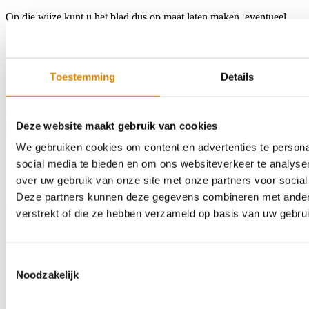
Op die wijze kunt u het blad dus op maat laten maken, eventueel
een hoek- of U-blad samenstellen, kiezen voor een andere
randwerking of het erin laten bouwen van een spoelbak of
kookplaat.
Toestemming
Details
Kleur:
3573RM RPO
Afmeting:
780 x 1200mm
Afwerking:
32mm ABS
€131,04
Deze website maakt gebruik van cookies
Product bestellen
We gebruiken cookies om content en advertenties te persona
social media te bieden en om ons websiteverkeer te analyse
over uw gebruik van onze site met onze partners voor social
Deze partners kunnen deze gegevens combineren met andere 
Home
Assortiment
Kleurstalen
Over ons
Outlet
Contact
Zoeken
verstrekt of die ze hebben verzameld op basis van uw gebru
Toestemmingsselectie
Noodzakelijk