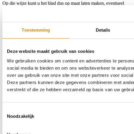
Op die wijze kunt u het blad dus op maat laten maken, eventueel
een hoek- of U-blad samenstellen, kiezen voor een andere
randwerking of het erin laten bouwen van een spoelbak of
kookplaat.
Kleur:
3582RM RPO
Toestemming
Details
Afmeting:
1050 x 597mm
Afwerking:
32mm ABS
€107,10
Deze website maakt gebruik van cookies
Product bestellen
We gebruiken cookies om content en advertenties te persona
social media te bieden en om ons websiteverkeer te analyse
over uw gebruik van onze site met onze partners voor social
Deze partners kunnen deze gegevens combineren met andere 
Home
Assortiment
Kleurstalen
Over ons
Outlet
Contact
Zoeken
verstrekt of die ze hebben verzameld op basis van uw gebru
Toestemmingsselectie
Noodzakelijk