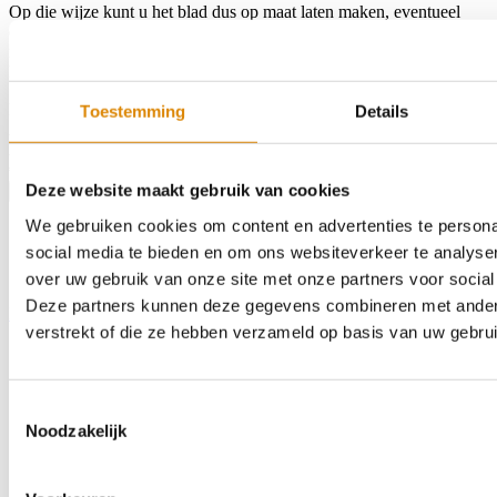
Op die wijze kunt u het blad dus op maat laten maken, eventueel
een hoek- of U-blad samenstellen, kiezen voor een andere
randwerking of het erin laten bouwen van een spoelbak of
kookplaat.
Kleur:
4164EM RPO
Toestemming
Details
Afmeting:
2170 x 510mm
Afwerking:
32mm ABS
€221,34
Deze website maakt gebruik van cookies
Product bestellen
We gebruiken cookies om content en advertenties te persona
social media te bieden en om ons websiteverkeer te analyse
over uw gebruik van onze site met onze partners voor social
Deze partners kunnen deze gegevens combineren met andere 
Home
Assortiment
Kleurstalen
Over ons
Outlet
Contact
Zoeken
verstrekt of die ze hebben verzameld op basis van uw gebru
Toestemmingsselectie
Noodzakelijk