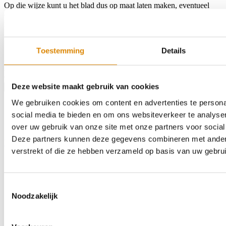
Op die wijze kunt u het blad dus op maat laten maken, eventueel
een hoek- of U-blad samenstellen, kiezen voor een andere
randwerking of het erin laten bouwen van een spoelbak of
kookplaat.
Kleur:
4164EM RPO
Toestemming
Details
Afmeting:
3300 x 497mm
Afwerking:
32mm ABS
€336,60
Deze website maakt gebruik van cookies
Product bestellen
We gebruiken cookies om content en advertenties te persona
social media te bieden en om ons websiteverkeer te analyse
over uw gebruik van onze site met onze partners voor social
Deze partners kunnen deze gegevens combineren met andere 
Home
Assortiment
Kleurstalen
Over ons
Outlet
Contact
Zoeken
verstrekt of die ze hebben verzameld op basis van uw gebru
Toestemmingsselectie
Noodzakelijk