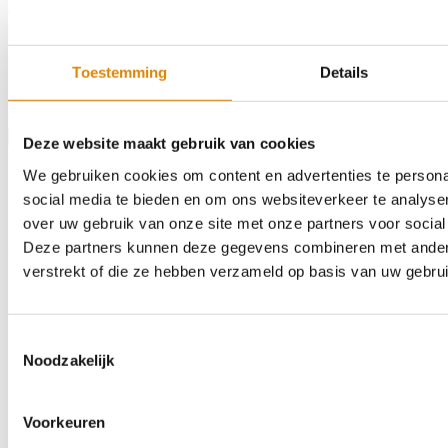
een hoek- of U-blad samenstellen of het erin laten bouwen van een
spoelbak of kookplaat.
Kleur:
4164EM WPN
Toestemming
Details
Afmeting:
2540 x 598mm
Afwerking:
32mm Waterkering
€281,94
Product bestellen
Deze website maakt gebruik van cookies
We gebruiken cookies om content en advertenties te persona
social media te bieden en om ons websiteverkeer te analyse
over uw gebruik van onze site met onze partners voor social
Deze partners kunnen deze gegevens combineren met andere 
Home
Assortiment
Kleurstalen
Over ons
Outlet
Contact
Zoeken
verstrekt of die ze hebben verzameld op basis van uw gebru
Toestemmingsselectie
Noodzakelijk
Voorkeuren