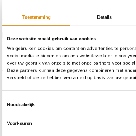
kookplaat.
Kleur:
4447EM RPO
Toestemming
Details
Afmeting:
1130 x 600mm
Afwerking:
32mm ABS
€115,26
Product bestellen
Deze website maakt gebruik van cookies
We gebruiken cookies om content en advertenties te persona
social media te bieden en om ons websiteverkeer te analyse
over uw gebruik van onze site met onze partners voor social
Home
Assortiment
Kleurstalen
Over ons
Outlet
Contact
Zoeken
Deze partners kunnen deze gegevens combineren met andere 
verstrekt of die ze hebben verzameld op basis van uw gebru
Toestemmingsselectie
Noodzakelijk
Voorkeuren