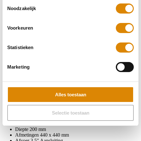
Toestemmingsselectie
40 x 40 Gold
Noodzakelijk
€370
Voorkeuren
Statistieken
Marketing
Alles toestaan
Technische kenmerken
Specificaties:
Selectie toestaan
Minimale kastmaat
500 mm
Diepte
200 mm
Afmetingen
440 x 440 mm
Afvoer
3.5" Aansluiting