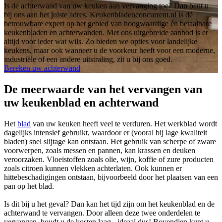
Is de achterwand van uw keuken aan vervanging toe? Dan bent u
bij ons aan het juiste adres. Keukenbladenconcurrent.nl is dé
betrouwbare expert op het gebied van hoogwaardige én betaalbare
keukenbladen en achterwanden. Met ons uitgebreide aanbod is er
altijd voor ieder wat wils. Zo bieden we opties voor landelijke
keukens, maar ook wanneer u de voorkeur heeft voor een moderne,
industriële of een andere uitstraling, zit u bij ons goed.
Bereken uw achterwand
De meerwaarde van het vervangen van
uw keukenblad en achterwand
Het
blad
van uw keuken heeft veel te verduren. Het werkblad wordt
dagelijks intensief gebruikt, waardoor er (vooral bij lage kwaliteit
bladen) snel slijtage kan ontstaan. Het gebruik van scherpe of zware
voorwerpen, zoals messen en pannen, kan krassen en deuken
veroorzaken. Vloeistoffen zoals olie, wijn, koffie of zure producten
zoals citroen kunnen vlekken achterlaten. Ook kunnen er
hittebeschadigingen ontstaan, bijvoorbeeld door het plaatsen van een
pan op het blad.
Is dit bij u het geval? Dan kan het tijd zijn om het keukenblad en de
achterwand te vervangen. Door alleen deze twee onderdelen te
vervangen, houdt u de kosten laag - ideaal dus! Bovendien kunt u