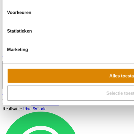
Voorkeuren
Statistieken
Marketing
Veelgestelde vragen
Alles toest
Privacy voorwaarden
Selectie toes
2026 - Keukenbladenconcurrent
/
Onderdeel
van
Keukenboer.nl
Realisatie:
Pixel&Code