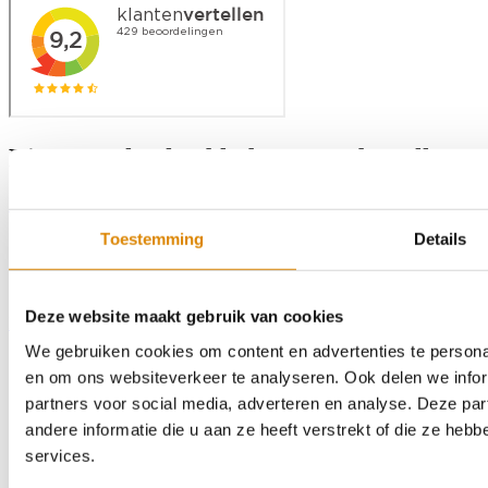
Direct uw keukenblad op maat bestellen?
Bereken uw keukenblad
Toestemming
Details
Deze website maakt gebruik van cookies
Home
Assortiment
Kleurstalen
Over ons
Outlet
Contact
Zoeken
We gebruiken cookies om content en advertenties te personal
en om ons websiteverkeer te analyseren. Ook delen we infor
partners voor social media, adverteren en analyse. Deze p
andere informatie die u aan ze heeft verstrekt of die ze he
services.