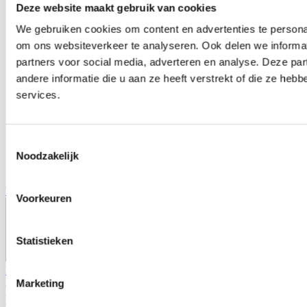
Deze website maakt gebruik van cookies
We gebruiken cookies om content en advertenties te personal
om ons websiteverkeer te analyseren. Ook delen we informat
partners voor social media, adverteren en analyse. Deze p
andere informatie die u aan ze heeft verstrekt of die ze he
services.
Toestemmingsselectie
Noodzakelijk
Veelgestelde vragen
Voorkeuren
Statistieken
Privacy voorwaarden
2026 - Keukenbladenconcurrent
/
Marketing
Onderdeel
van
Keukenboer.nl