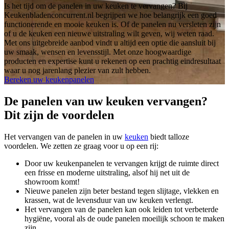
Is het tijd om de panelen in uw keuken te vervangen? Bij
Keukenbladenconcurrent.nl begrijpen we hoe belangrijk een goed
functionerende en mooie keuken is. Of de panelen nu versleten zijn
of u de keuken een nieuwe uitstraling wilt geven, wij weten raad.
Met ons uitgebreide aanbod vindt u altijd een optie die aansluit bij
uw smaak, wensen en levensstijl. Met onze hoogwaardige
producten en expertise kunt u rekenen op een prachtig eindresultaat
waar u nog jarenlang plezier van zult hebben.
Bereken uw keukenpanelen
De panelen van uw keuken vervangen?
Dit zijn de voordelen
Het vervangen van de panelen in uw
keuken
biedt talloze
voordelen. We zetten ze graag voor u op een rij:
Door uw keukenpanelen te vervangen krijgt de ruimte direct
een frisse en moderne uitstraling, alsof hij net uit de
showroom komt!
Nieuwe panelen zijn beter bestand tegen slijtage, vlekken en
krassen, wat de levensduur van uw keuken verlengt.
Het vervangen van de panelen kan ook leiden tot verbeterde
hygiëne, vooral als de oude panelen moeilijk schoon te maken
zijn.